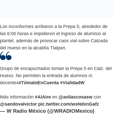
Los inconformes arribaron a la Prepa 5, alrededor de
las 6:00 horas e impidieron el ingreso de alumnos al
plantel, además de provocar caos vial sobre Calzada
del Hueso en la alcaldía Tlalpan.
Grupo de encapuchados toman la Prepa 5 en Calz. del
Hueso. No permiten la entrada de alumnos ni
docentes
#TómaloEnCuenta
#VialidadW
Más información
#AlAire
en
@asilascosasw
con
@sandovalvictor
pic.twitter.com/wsNdxnGafz
— W Radio México (@WRADIOMexico)