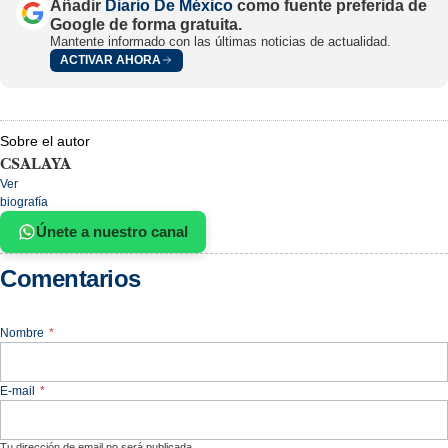
Añadir
Diario De México
como fuente preferida de
Google de forma gratuita.
Mantente informado con las últimas noticias de actualidad.
ACTIVAR AHORA
Sobre el autor
CSALAYA
Ver
biografía
Únete a nuestro canal
Comentarios
Nombre
*
E-mail
*
Tu dirección de email no será publicada.