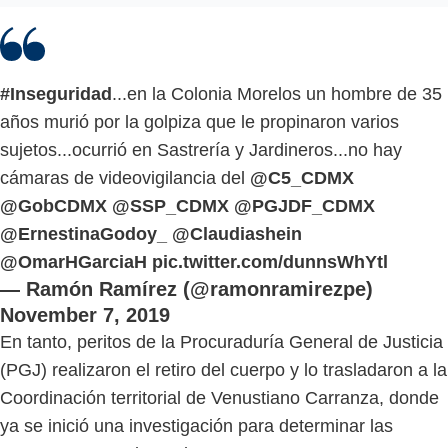
#Inseguridad
...en la Colonia Morelos un hombre de 35
años murió por la golpiza que le propinaron varios
sujetos...ocurrió en Sastrería y Jardineros...no hay
cámaras de videovigilancia del
@C5_CDMX
@GobCDMX
@SSP_CDMX
@PGJDF_CDMX
@ErnestinaGodoy_
@Claudiashein
@OmarHGarciaH
pic.twitter.com/dunnsWhYtl
— Ramón Ramírez (@ramonramirezpe)
November 7, 2019
En tanto, peritos de la Procuraduría General de Justicia
(PGJ) realizaron el retiro del cuerpo y lo trasladaron a la
Coordinación territorial de Venustiano Carranza, donde
ya se inició una investigación para determinar las