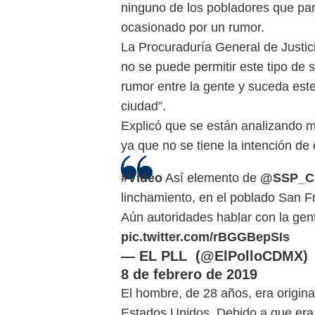
ninguno de los pobladores que parti
ocasionado por un rumor.
La Procuraduría General de Justic
no se puede permitir este tipo de 
rumor entre la gente y suceda este
ciudad”.
Explicó que se están analizando 
ya que no se tiene la intención de 
#Video
Así elemento de
@SSP_C
linchamiento, en el poblado San F
Aún autoridades hablar con la gent
pic.twitter.com/rBGGBepSIs
— EL PLL (@ElPolloCDMX)
8 de febrero de 2019
El hombre, de 28 años, era origin
Estados Unidos. Debido a que era 