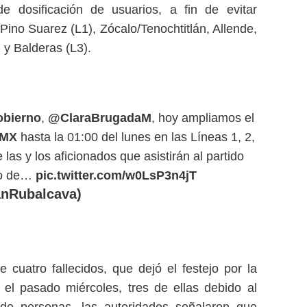
e dosificación de usuarios, a fin de evitar
Pino Suarez (L1), Zócalo/Tenochtitlán, Allende,
 y Balderas (L3).
obierno
,
@ClaraBrugadaM
, hoy ampliamos el
DMX
hasta la 01:00 del lunes en las Líneas 1, 2,
de las y los aficionados que asistirán al partido
omo de…
pic.twitter.com/w0LsP3n4jT
anRubalcava)
e cuatro fallecidos, que dejó el festejo por la
 el pasado miércoles, tres de ellas debido al
 de personas, las autoridades señalaron que