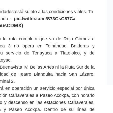
dades está sujeto a las condiciones viales. Te
estado…
pic.twitter.com/S73GsG87Ca
busCDMX)
en la ruta completa que va de Rojo Gómez a
ínea 3 no opera en Tolnáhuac, Balderas y
su servicio de Tenayuca a Tlatelolco, y de
toyac.
Buenavista IV, Bellas Artes ni la Ruta Sur de la
idad de Teatro Blanquita hacia San Lázaro,
minal 2.
á en operación un servicio especial por única
tación Cañaverales a Paseo Acoxpa, con horario
o y descenso en las estaciones Cañaverales,
a y Paseo Acoxpa. Dentro de su línea de