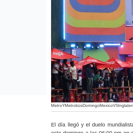
MetroYMetrobúsDomingoMexicoVSInglater
El día llegó y el duelo mundialis
este domingo a las 06:00 pm en e