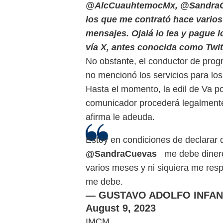
@AlcCuauhtemocMx, @SandraCue
los que me contrató hace varios
mensajes. Ojalá lo lea y pague 
vía X, antes conocida como Twit
No obstante, el conductor de prog
no mencionó los servicios para lo
Hasta el momento, la edil de Va p
comunicador procederá legalmente 
afirma le adeuda.
Estoy en condiciones de declarar 
@SandraCuevas_
me debe dinero
varios meses y ni siquiera me res
me debe.
— GUSTAVO ADOLFO INFAN
August 9, 2023
IMCM