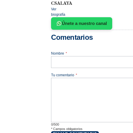
CSALAYA
Ver
biografía
Únete a nuestro canal
Comentarios
Nombre
*
Tu comentario
*
0/500
*
Campos obligatorios