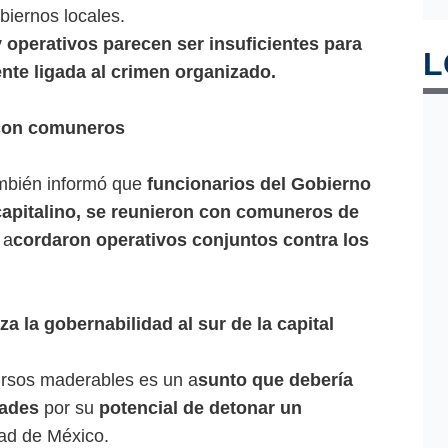
biernos locales.
y operativos parecen ser insuficientes para
L
te ligada al crimen organizado.
 con comuneros
ambién informó que
funcionarios del Gobierno
capitalino, se reunieron con comuneros de
 a
cordaron operativos conjuntos contra los
a la gobernabilidad al sur de la capital
ursos maderables es un a
sunto que debería
dades
por su
potencial de detonar un
dad de México.