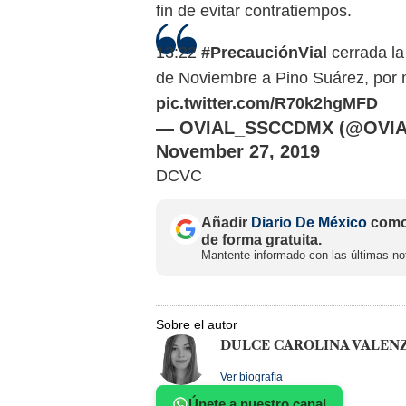
fin de evitar contratiempos.
13:22
#PrecauciónVial
cerrada la
de Noviembre a Pino Suárez, por 
pic.twitter.com/R70k2hgMFD
— OVIAL_SSCCDMX (@OVI
November 27, 2019
DCVC
Añadir
Diario De México
como 
de forma gratuita.
Mantente informado con las últimas not
Sobre el autor
DULCE CAROLINA VALEN
Ver biografía
Únete a nuestro canal