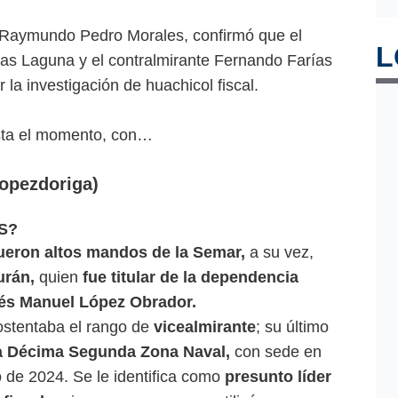
e Raymundo Pedro Morales, confirmó que el
L
as Laguna y el contralmirante Fernando Farías
la investigación de huachicol fiscal.
sta el momento, con…
opezdoriga)
S?
ueron altos mandos de la Semar,
a su vez,
urán,
quien
fue titular de la dependencia
és Manuel López Obrador.
ostentaba el rango de
vicealmirante
; su último
a Décima Segunda Zona Naval,
con sede en
 de 2024. Se le identifica como
presunto líder