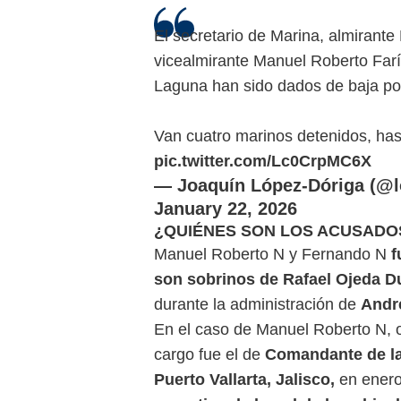
El secretario de Marina, almirant
vicealmirante Manuel Roberto Farí
Laguna han sido dados de baja por 
Van cuatro marinos detenidos, ha
pic.twitter.com/Lc0CrpMC6X
— Joaquín López-Dóriga (@l
January 22, 2026
¿QUIÉNES SON LOS ACUSADO
Manuel Roberto N y Fernando N
f
son sobrinos de Rafael Ojeda D
durante la administración de
Andr
En el caso de Manuel Roberto N, 
cargo fue el de
Comandante de l
Puerto Vallarta, Jalisco,
en enero