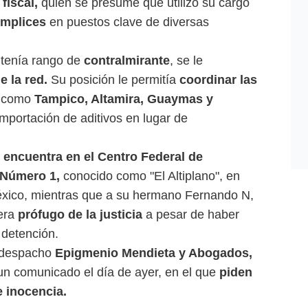
fiscal,
quien se presume que utilizó su cargo
ómplices
en puestos clave de diversas
 tenía rango de
contralmirante
, se le
 la red.
Su posición le permitía
coordinar las
como
Tampico, Altamira, Guaymas y
mportación de aditivos en lugar de
 encuentra en el Centro Federal de
 Número 1,
conocido como "El Altiplano", en
xico, mientras que a su hermano Fernando N,
dera
prófugo de la justicia
a pesar de haber
 detención.
l despacho
Epigmenio Mendieta y Abogados,
 un comunicado el día de ayer, en el que
piden
e inocencia.