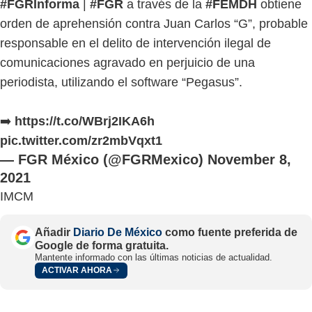
#FGRInforma
|
#FGR
a través de la
#FEMDH
obtiene
orden de aprehensión contra Juan Carlos “G”, probable
responsable en el delito de intervención ilegal de
comunicaciones agravado en perjuicio de una
periodista, utilizando el software “Pegasus”.
➡️
https://t.co/WBrj2IKA6h
pic.twitter.com/zr2mbVqxt1
— FGR México (@FGRMexico)
November 8,
2021
IMCM
Añadir
Diario De México
como fuente preferida de
Google de forma gratuita.
Mantente informado con las últimas noticias de actualidad.
ACTIVAR AHORA