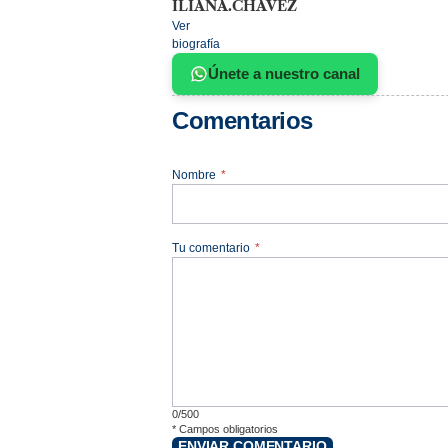
ILIANA.CHAVEZ
Ver
biografía
Únete a nuestro canal
Comentarios
Nombre
*
Tu comentario
*
0/500
*
Campos obligatorios
ENVIAR COMENTARIO