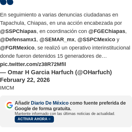
En seguimiento a varias denuncias ciudadanas en
Tapachula, Chiapas, en una acción encabezada por
@SSPChiapas
, en coordinación con
@FGEChiapas
,
@Defensamx1
,
@SEMAR_mx
,
@SSPCMexico
y
@FGRMexico
, se realizó un operativo interinstitucional
donde fueron detenidos 15 generadores de…
pic.twitter.com/z38R72Mfil
— Omar H Garcia Harfuch (@OHarfuch)
February 22, 2026
IMCM
Añadir
Diario De México
como fuente preferida de
Google de forma gratuita.
Mantente informado con las últimas noticias de actualidad.
ACTIVAR AHORA