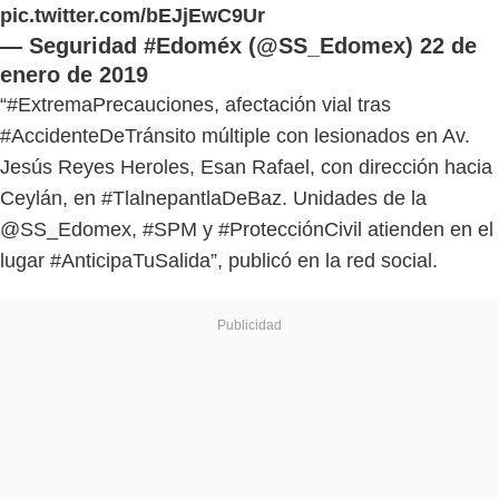
pic.twitter.com/bEJjEwC9Ur
— Seguridad #Edoméx (@SS_Edomex)
22 de
enero de 2019
“#ExtremaPrecauciones, afectación vial tras
#AccidenteDeTránsito múltiple con lesionados en Av.
Jesús Reyes Heroles, Esan Rafael, con dirección hacia
Ceylán, en #TlalnepantlaDeBaz. Unidades de la
@SS_Edomex, #SPM y #ProtecciónCivil atienden en el
lugar #AnticipaTuSalida”, publicó en la red social.