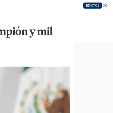
EDICTOS
mpión y mil