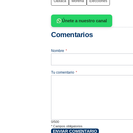
Oaxaca
Morena
Elecciones
Únete a nuestro canal
Comentarios
Nombre
*
Tu comentario
*
0/500
*
Campos obligatorios
ENVIAR COMENTARIO