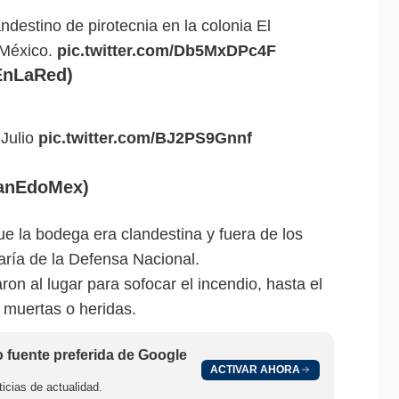
ndestino de pirotecnia en la colonia El
 México.
pic.twitter.com/Db5MxDPc4F
EnLaRed)
 Julio
pic.twitter.com/BJ2PS9Gnnf
lanEdoMex)
e la bodega era clandestina y fuera de los
aría de la Defensa Nacional.
on al lugar para sofocar el incendio, hasta el
muertas o heridas.
fuente preferida de Google
ACTIVAR AHORA
icias de actualidad.