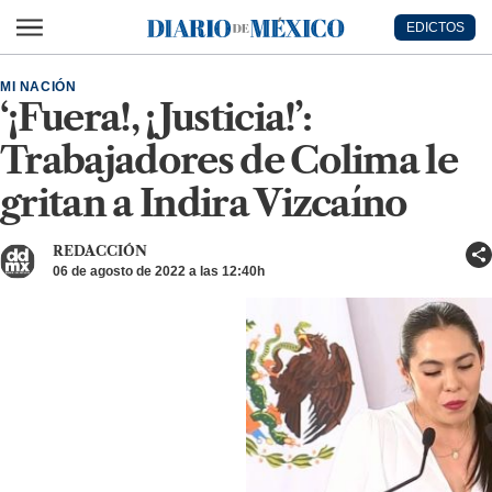
Ir al contenido principal
EDICTOS
Diario de México
MI NACIÓN
‘¡Fuera!, ¡Justicia!’:
Trabajadores de Colima le
gritan a Indira Vizcaíno
REDACCIÓN
06 de agosto de 2022 a las 12:40h