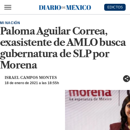
Ir al contenido principal
EDICTOS
Diario de México
MI NACIÓN
Paloma Aguilar Correa,
exasistente de AMLO busca
gubernatura de SLP por
Morena
ISRAEL CAMPOS MONTES
18 de enero de 2021 a las 18:55h