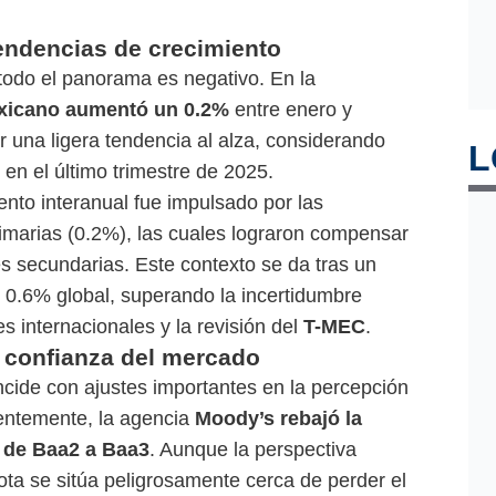
endencias de crecimiento
o todo el panorama es negativo. En la
exicano aumentó un 0.2%
entre enero y
 una ligera tendencia al alza, considerando
L
en el último trimestre de 2025.
ento interanual fue impulsado por las
primarias (0.2%), las cuales lograron compensar
es secundarias. Este contexto se da tras un
 0.6% global, superando la incertidumbre
 internacionales y la revisión del
T-MEC
.
y confianza del mercado
ncide con ajustes importantes en la percepción
ientemente, la agencia
Moody’s rebajó la
o de Baa2 a Baa3
. Aunque la perspectiva
ota se sitúa peligrosamente cerca de perder el