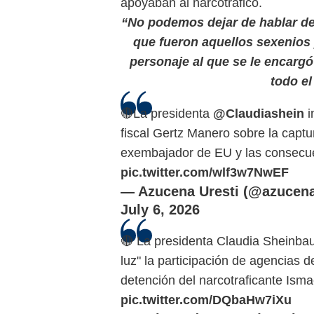
apoyaban al narcotráfico.
“No podemos dejar de hablar de
que fueron aquellos sexenios
personaje al que se le encargó 
todo el
🔴La presidenta
@Claudiashein
i
fiscal Gertz Manero sobre la capt
exembajador de EU y las consecue
pic.twitter.com/wlf3w7NwEF
— Azucena Uresti (@azucen
July 6, 2026
🔴 La presidenta Claudia Sheinbau
luz" la participación de agencias 
detención del narcotraficante Ism
pic.twitter.com/DQbaHw7iXu