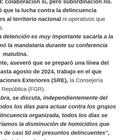
d: colaboración sí, pero subordinación no.
 que la lucha contra la delincuencia
s al territorio nacional
ni operativos que
s.
a detención es muy importante sacarla a la
amó la mandataria durante su conferencia
matutina.
nte, aseveró que se preparó una línea del
sta agosto de 2024, trabajo en el que
laciones Exteriores (SRE),
la Consejería
la República (FGR).
abra, se discuta, independientemente del
odos los días para actuar contra los grupos
elincuencia organizada, todos los días se
ndríamos la disminución de homicidios que
n de casi 50 mil presuntos delincuentes",