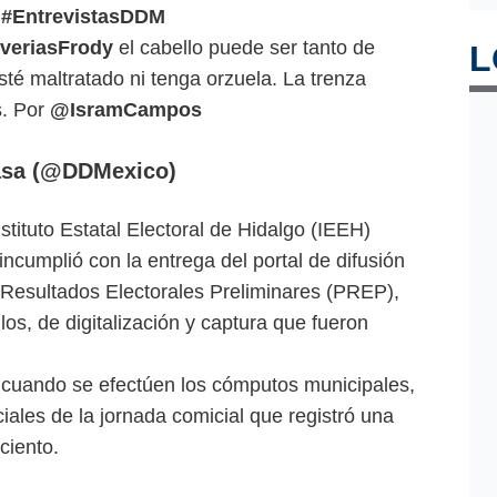
#EntrevistasDDM
eriasFrody
el cabello puede ser tanto de
L
é maltratado ni tenga orzuela. La trenza
s. Por
@IsramCampos
asa (@DDMexico)
nstituto Estatal Electoral de Hidalgo (IEEH)
incumplió con la entrega del portal de difusión
 Resultados Electorales Preliminares (PREP),
os, de digitalización y captura que fueron
 cuando se efectúen los cómputos municipales,
ciales de la jornada comicial que registró una
ciento.