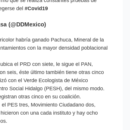
irmó que se realiza constantes pruebas de
egerse del
#Covid19
asa (@DDMexico)
tricolor habría ganado Pachuca, Mineral de la
untamientos con la mayor densidad poblacional
ubica el PRD con siete, le sigue el PAN,
n seis, éste último también tiene otras cinco
izó con el Verde Ecologista de México
ntro Social Hidalgo (PESH), del mismo modo.
egistran otras cinco en su coalición.
o, el PES tres, Movimiento Ciudadano dos,
cieron con una cada instituto y hay ocho
dos.