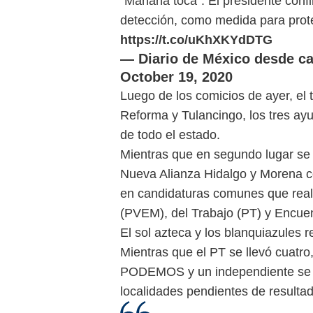
"Mañana toca": El presidente conf
detección, como medida para prot
https://t.co/uKhXKYdDTG
— Diario de México desde c
October 19, 2020
Luego de los comicios de ayer, el 
Reforma y Tulancingo, los tres ay
de todo el estado.
Mientras que en segundo lugar se 
Nueva Alianza Hidalgo y Morena co
en candidaturas comunes que real
(PVEM), del Trabajo (PT) y Encue
El sol azteca y los blanquiazules r
Mientras que el PT se llevó cuatr
PODEMOS y un independiente se hi
localidades pendientes de resulta