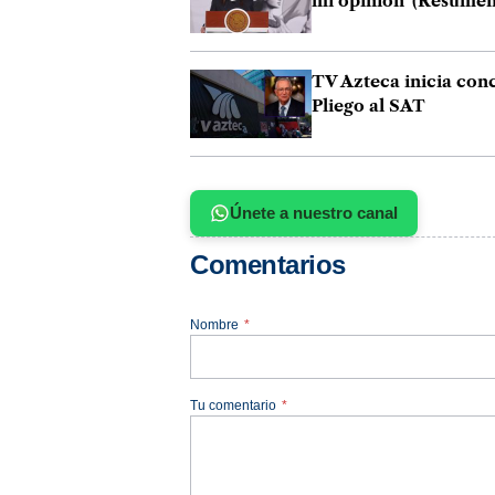
mi opinión' (Resumen
TV Azteca inicia conc
Pliego al SAT
Únete a nuestro canal
Comentarios
Nombre
*
Tu comentario
*