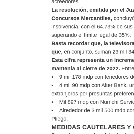
acreedores.
La resolución, emitida por el Ju
Concursos Mercantiles,
concluyó
insolvencia, con el 64.73% de sus
superando el límite legal de 35%.
Basta recordar que, la televisor
que,
en conjunto, suman 23 mil 34
Esta cifra representa un increm
mantenía al cierre de 2022.
Entre
•
9 mil 178 mdp con tenedores d
•
4 mil 90 mdp con Alter Bank, un
extranjeros por presuntas preferen
•
Mil 897 mdp con Numchi Servic
•
Alrededor de 3 mil 500 mdp con 
Pliego.
MEDIDAS CAUTELARES Y