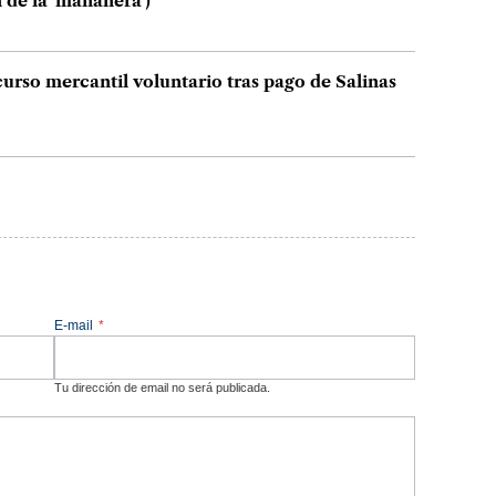
 de la 'mañanera')
urso mercantil voluntario tras pago de Salinas
E-mail
*
Tu dirección de email no será publicada.