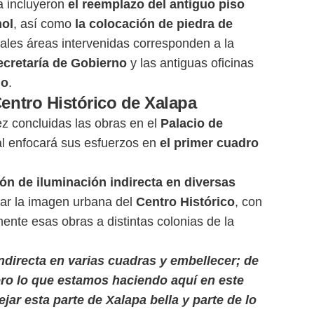
a incluyeron
el reemplazo del antiguo piso
mol
, así como
la colocación de piedra de
pales áreas intervenidas corresponden a la
cretaría de Gobierno
y las antiguas oficinas
do
.
entro Histórico de Xalapa
z concluidas las obras en el
Palacio de
tal enfocará sus esfuerzos en
el primer cuadro
ión de iluminación indirecta en diversas
rar la imagen urbana del
Centro Histórico
, con
mente esas obras a distintas colonias de la
directa en varias cuadras y embellecer; de
pero lo que estamos haciendo aquí en este
jar esta parte de Xalapa bella y parte de lo