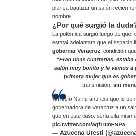
planea bautizar un salón recién r
nombre.
¿Por qué surgió la duda
La polémica surgió luego de que, d
estatal adelantara que el espacio 
gobernar Veracruz
, condición que
"Eran unas cuarterías, estaba
salón muy bonito y le vamos a 
primera mujer que es gobe
transmisión,
sin men
🔴Rocío Nahle anuncia que le pon
gobernadora de Veracruz a un saló
que en este caso, sería ella misma
pic.twitter.com/aqf10mFNPa
— Azucena Uresti (@azucen