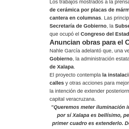
Los trabajos mostrados a la prens
de cerámica por placas de már
cantera en columnas
. Las princi
Secretaría de Gobierno
, la
Subse
que ocupó el
Congreso del Esta
Anuncian obras para el C
Nahle García adelantó que, una ve
Gobierno
, la administración esta
de Xalapa
.
El proyecto contempla
la instalac
calles
y otras acciones para mejo
la intención de extender posterior
capital veracruzana.
"Queremos meter iluminación in
por sí Xalapa es bellísimo, 
primer cuadro es extenderlo. De