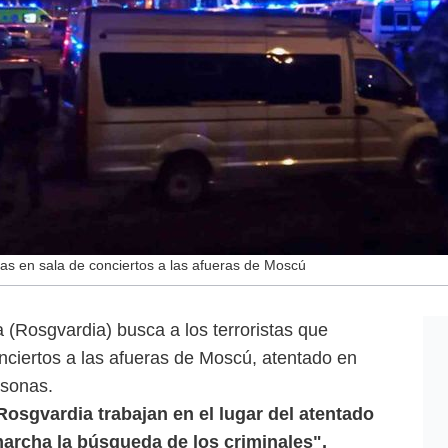
tas en sala de conciertos a las afueras de Moscú
(Rosgvardia) busca a los terroristas que
nciertos a las afueras de Moscú, atentado en
rsonas.
Rosgvardia trabajan en el lugar del atentado
marcha la búsqueda de los criminales",