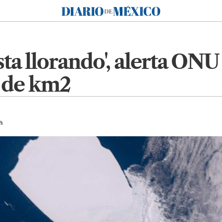
Diario de México
sta llorando', alerta ON
s de km2
h