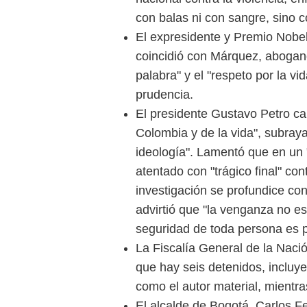
con balas ni con sangre, sino c
El expresidente y Premio Nobe
coincidió con Márquez, abogando
palabra" y el "respeto por la vi
prudencia.
El presidente Gustavo Petro ca
Colombia y de la vida", subray
ideología". Lamentó que en un 
atentado con "trágico final" con
investigación se profundice co
advirtió que "la venganza no es
seguridad de toda persona es p
La Fiscalía General de la Nació
que hay seis detenidos, incluy
como el autor material, mientr
El alcalde de Bogotá, Carlos F