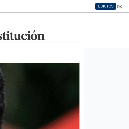
EDICTOS
stitución