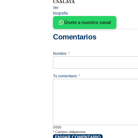
CSALAYA
Ver
biografía
Únete a nuestro canal
Comentarios
Nombre
*
Tu comentario
*
0/500
*
Campos obligatorios
ENVIAR COMENTARIO