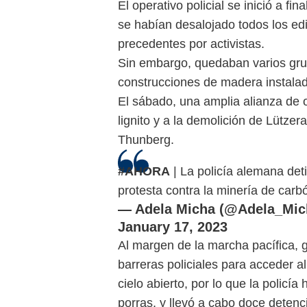
El operativo policial se inició a f
se habían desalojado todos los edi
precedentes por activistas.
Sin embargo, quedaban varios gru
construcciones de madera instalada
El sábado, una amplia alianza de o
lignito y a la demolición de Lütze
Thunberg.
#AHORA
| La policía alemana det
protesta contra la minería de carb
— Adela Micha (@Adela_Mic
January 17, 2023
Al margen de la marcha pacífica, g
barreras policiales para acceder a
cielo abierto, por lo que la policí
porras, y llevó a cabo doce detenc