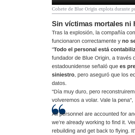
Cohete de Blue Origin explota durante pr
Sin víctimas mortales ni
Tras la explosión, la compañía co
funcionaron correctamente y
no s
"
Todo el personal está contabili
fundador de Blue Origin, a través 
estadounidense señaló que
es pr
siniestro
, pero aseguró que los eq
datos.
"Día muy duro, pero reconstruiremo
volveremos a volar. Vale la pena",
All personnel are accounted for and
we’re already working to find it. V
rebuilding and get back to flying. It’