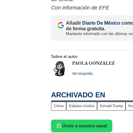
Con información de EFE
Añadir
Diario De México
como 
de forma gratuita.
Mantente informado con las últimas not
Sobre el autor
PAOLA GONZÁLEZ
Ver biografía
ARCHIVADO EN
China
Estados Unidos
Donald Trump
No
Únete a nuestro canal