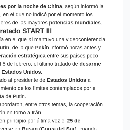
es por la noche de China
, según informó la
, en el que no indicó por el momento los
íderes de las mayores
potencias mundiales
.
tratado START III
ía en el que Xi mantuvo una videoconferencia
utin
, de la que
Pekín
informó horas antes y
ración estratégica
entre sus países poco
l 5 de febrero, el último tratado de
desarme
y
Estados Unidos.
do al presidente de
Estados Unidos
a
imiento de los límites contemplados por el
ta de Putin.
abordaron, entre otros temas, la cooperación
ión en torno a
Irán
.
en principio por última vez el
25 de
 verse en
Busan (Corea del Sur)
, cuando