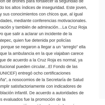
ón de drones para fortalecer la seguridad de
o los altos índices de inseguridad. Este joven,
 sus conocimientos con chicos que, al igual
lidades, mediante conferencias motivacionales.
ivación y también de admiración…La Cruz Roja
que salir a aclarar un incidente de la
atepec, quien fue detenida por policías
 porque se negaron a llegar a un “arreglo” ella
rque la ambulancia en la que viajaban carece
, que de acuerdo a la Cruz Roja es normal, ya
ucional pueden circular...El Fondo de las
(UNICEF) entregó ocho certificaciones
iña”, a nosocomios de la Secretaría de Salud
mplir satisfactoriamente con indicadores de
blación infantil. De acuerdo a autoridades de
os evaluados fue la promoción de la