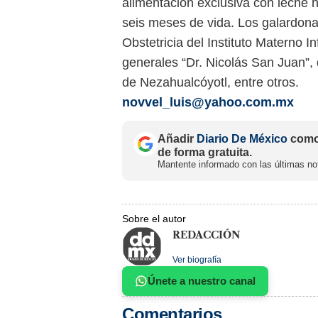
alimentación exclusiva con leche 
seis meses de vida. Los galardona
Obstetricia del Instituto Materno I
generales “Dr. Nicolás San Juan”, 
de Nezahualcóyotl, entre otros.
novvel_luis@yahoo.com.mx
Añadir
Diario De México
como 
de forma gratuita.
Mantente informado con las últimas not
Sobre el autor
REDACCIÓN
Ver biografía
Únete a nuestro canal
Comentarios