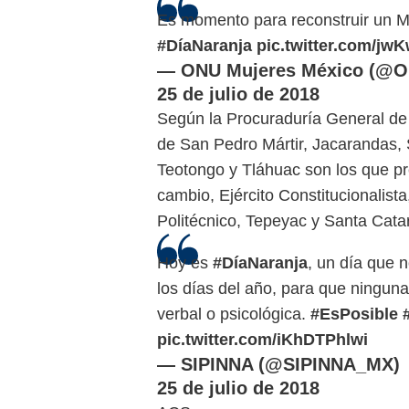
Es momento para reconstruir un Mé
#DíaNaranja
pic.twitter.com/j
— ONU Mujeres México (@
25 de julio de 2018
Según la Procuraduría General de J
de San Pedro Mártir, Jacarandas, S
Teotongo y Tláhuac son los que pr
cambio, Ejército Constitucionalist
Politécnico, Tepeyac y Santa Cata
Hoy es
#DíaNaranja
, un día que 
los días del año, para que ningun
verbal o psicológica.
#EsPosible
pic.twitter.com/iKhDTPhlwi
— SIPINNA (@SIPINNA_MX)
25 de julio de 2018