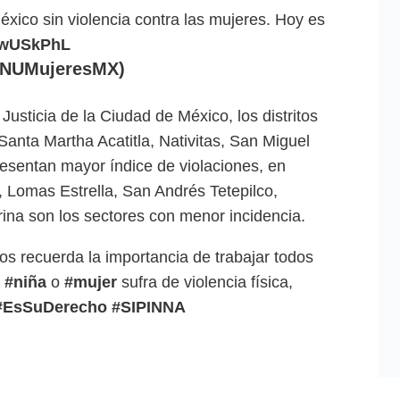
xico sin violencia contra las mujeres. Hoy es
wKwUSkPhL
ONUMujeresMX)
usticia de la Ciudad de México, los distritos
anta Martha Acatitla, Nativitas, San Miguel
esentan mayor índice de violaciones, en
a, Lomas Estrella, San Andrés Tetepilco,
rina son los sectores con menor incidencia.
nos recuerda la importancia de trabajar todos
a
#niña
o
#mujer
sufra de violencia física,
#EsSuDerecho
#SIPINNA