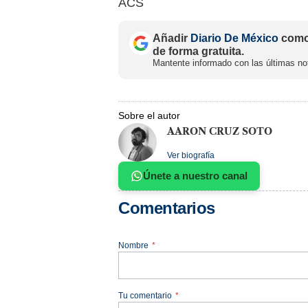
ACS
Añadir
Diario De México
como 
de forma gratuita.
Mantente informado con las últimas not
Sobre el autor
AARON CRUZ SOTO
Ver biografía
Únete a nuestro canal
Comentarios
Nombre
*
Tu comentario
*