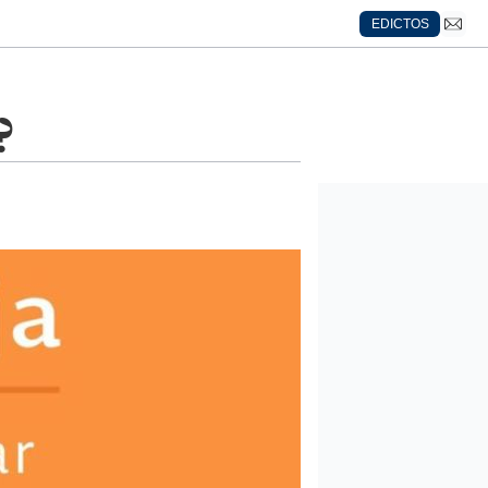
EDICTOS
?