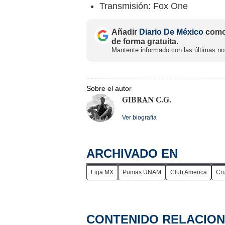
Transmisión: Fox One
Añadir
Diario De México
como 
de forma gratuita.
Mantente informado con las últimas not
Sobre el autor
GIBRAN C.G.
Ver biografía
ARCHIVADO EN
Liga MX
Pumas UNAM
Club America
Cru
CONTENIDO RELACIO