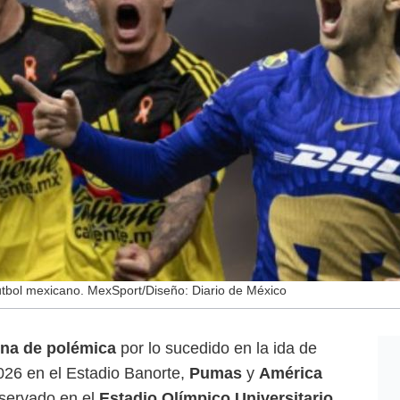
futbol mexicano. MexSport/Diseño: Diario de México
ena de polémica
por lo sucedido en la ida de
2026 en el Estadio Banorte,
Pumas
y
América
eservado en el
Estadio Olímpico Universitario