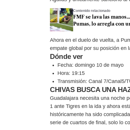
Contenido relacionado
FMF se lava las manos..
Pumas, lo arregla con u
Ahora en el duelo de vuelta, a Pu
empate global por su posición en l
Dónde ver
Fecha: domingo 10 de mayo
Hora: 19:15
Transmisión: Canal 7/Canal5/
CHIVAS BUSCA UNA HA
Guadalajara necesita una noche pe
1 ante Tigres en la ida y ahora e
históricamente ha sido complicada
serie de cuartos de final, solo lo 