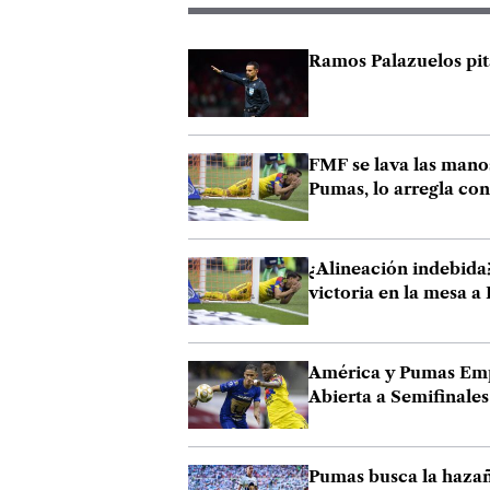
Ramos Palazuelos pit
FMF se lava las manos
Pumas, lo arregla co
¿Alineación indebida?
victoria en la mesa 
América y Pumas Empa
Abierta a Semifinales
Pumas busca la hazañ