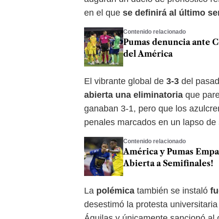
en el que
se definirá al último se
Contenido relacionado
Pumas denuncia ante Co
del América
El vibrante global de
3-3
del pasa
abierta una eliminatoria
que pare
ganaban 3-1, pero que los azulcr
penales marcados en un lapso de 
Contenido relacionado
América y Pumas Empata
Abierta a Semifinales!
La
polémica
también se instaló
fu
desestimó la protesta universitari
Águilas y únicamente sancionó al