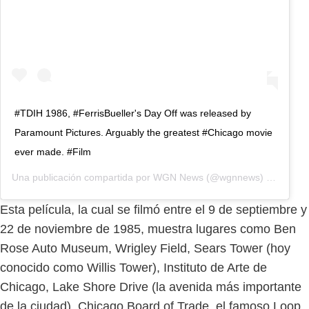
#TDIH 1986, #FerrisBueller's Day Off was released by
Paramount Pictures. Arguably the greatest #Chicago movie
ever made. #Film
Una publicación compartida por
WGN News
(@wgnnews) el
11 de 
Esta película, la cual se filmó entre el 9 de septiembre y
22 de noviembre de 1985, muestra lugares como Ben
Rose Auto Museum, Wrigley Field, Sears Tower (hoy
conocido como Willis Tower), Instituto de Arte de
Chicago, Lake Shore Drive (la avenida más importante
de la ciudad), Chicago Board of Trade, el famoso Loop