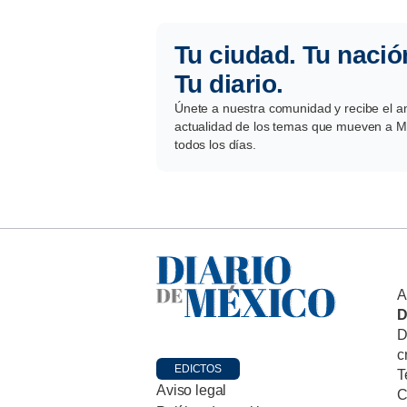
Tu ciudad. Tu nació
Tu diario.
Únete a nuestra comunidad y recibe el aná
actualidad de los temas que mueven a Mé
todos los días.
A
D
D
c
EDICTOS
T
Aviso legal
C