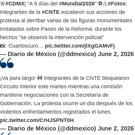
🚨
#CDMX
| "A 9 días del
#Mundial2026
" ⚽️⚠️
#Fotos
:
Integrantes de la
#CNTE
escalaron sus acciones de
protesta al derribar varias de las figuras monumentales
instaladas sobre Paseo de la Reforma; durante los
hechos "se observó la intervención policial"
📸: Cuartoscuro…
pic.twitter.com/jlXgGAMvFj
— Diario de México (@ddmexico)
June 2, 2026
¡Va para largo! 🚧 Integrantes de la CNTE bloquearon
Circuito Interior este martes mientras una comisión
mantiene negociaciones con la Secretaría de
Gobernación. La protesta ocurre un día después de los
violentos enfrentamientos registrados el lunes.
pic.twitter.com/CrHJSPNT0H
— Diario de México (@ddmexico)
June 2, 2026