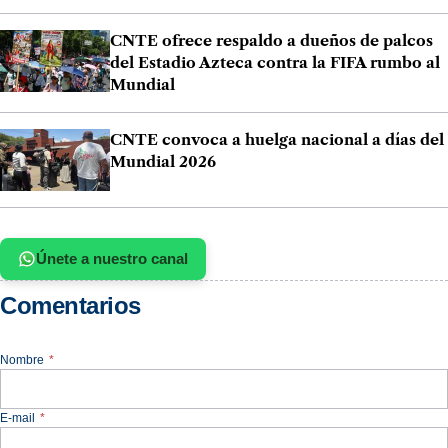
CNTE ofrece respaldo a dueños de palcos
del Estadio Azteca contra la FIFA rumbo al
Mundial
CNTE convoca a huelga nacional a días del
Mundial 2026
Únete a nuestro canal
Comentarios
Nombre
*
E-mail
*