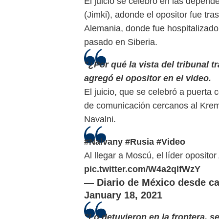
El juicio se celebró en las depend
(Jimki), adonde el opositor fue tra
Alemania, donde fue hospitalizado
pasado en Siberia.
"¿Por qué la vista del tribunal t
agregó el opositor en el video.
El juicio, que se celebró a puerta
de comunicación cercanos al Kreml
Navalni.
#Nalvany
#Rusia
#Video
Al llegar a Moscú, el líder oposito
pic.twitter.com/W4a2qlfWzY
— Diario de México desde c
January 18, 2021
"Lo detuvieron en la frontera, s