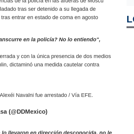
encias de la policía en las afueras de Moscú
sladado tras ser detenido a su llegada de
L
 tras entrar en estado de coma en agosto
ranscurre en la policía? No lo entiendo",
 cerrada y con la única presencia de dos medios
in, dictaminó una medida cautelar contra
r Alexéi Navalni fue arrestado / Vía EFE.
asa (@DDMexico)
e lo llevaron en dirección desconocida, no le