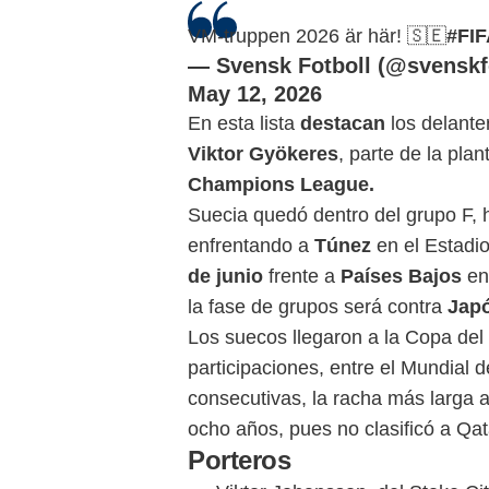
VM-truppen 2026 är här! 🇸🇪
#FI
— Svensk Fotboll (@svenskfo
May 12, 2026
En esta lista
destacan
los delant
Viktor Gyökeres
, parte de la plant
Champions League.
Suecia quedó dentro del grupo F, 
enfrentando a
Túnez
en el Estadi
de junio
frente a
Países Bajos
en 
la fase de grupos será contra
Jap
Los suecos llegaron a la Copa del 
participaciones, entre el Mundial 
consecutivas, la racha más larga 
ocho años, pues no clasificó a
Porteros