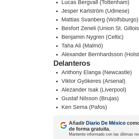
Lucas Bergvall (Tottenham)
Jesper Karlström (Udinese)
Mattias Svanberg (Wolfsburgo)
Besfort Zeneli (Union St. Gillois
Benjamin Nygren (Celtic)
Taha Ali (Malmö)
Alexander Bernhardsson (Holste
Delanteros
Anthony Elanga (Newcastle)
Viktor Gyökeres (Arsenal)
Alezander Isak (Liverpool)
Gustaf Nilsson (Brujas)
Ken Sema (Pafos)
Añadir
Diario De México
como 
de forma gratuita.
Mantente informado con las últimas not