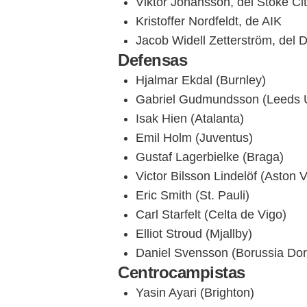
Viktor Johansson, del Stoke Ci
Kristoffer Nordfeldt, de AIK
Jacob Widell Zetterström, del 
Defensas
Hjalmar Ekdal (Burnley)
Gabriel Gudmundsson (Leeds U
Isak Hien (Atalanta)
Emil Holm (Juventus)
Gustaf Lagerbielke (Braga)
Victor Bilsson Lindelöf (Aston Vi
Eric Smith (St. Pauli)
Carl Starfelt (Celta de Vigo)
Elliot Stroud (Mjallby)
Daniel Svensson (Borussia Do
Centrocampistas
Yasin Ayari (Brighton)