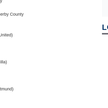
ty
Derby County
L
nited)
lla)
rtmund)