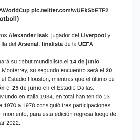
FAWorldCup
pic.twitter.com/wUEkSbETF2
tboll)
eros
Alexander Isak
, jugador del
Liverpool
y
illa del
Arsenal
,
finalista
de la
UEFA
hará su debut mundialista el
14 de junio
o Monterrey, su segundo encuentro será el
20
el Estadio Houston, mientras que el último de
ón
el
25 de junio
en el Estadio Dallas.
Mundo en Italia 1934, en total han tenido 13
de 1970 a 1978 consiguió tres participaciones
al momento, para esta edición regresa luego de
 Qatar 2022.