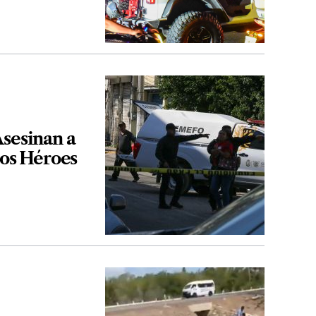
Asesinan a
ños Héroes