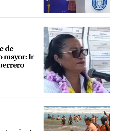
e de
o mayor: Ir
uerrero