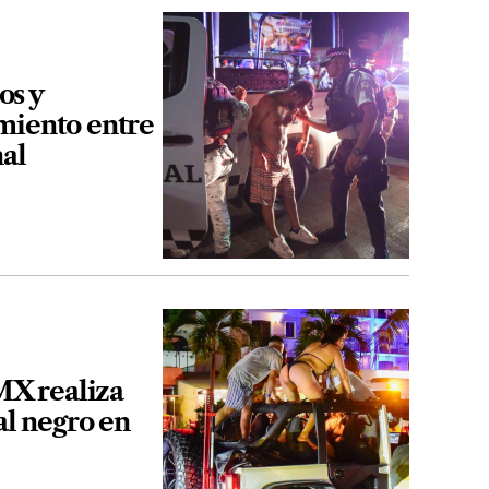
os y
miento entre
nal
X realiza
al negro en