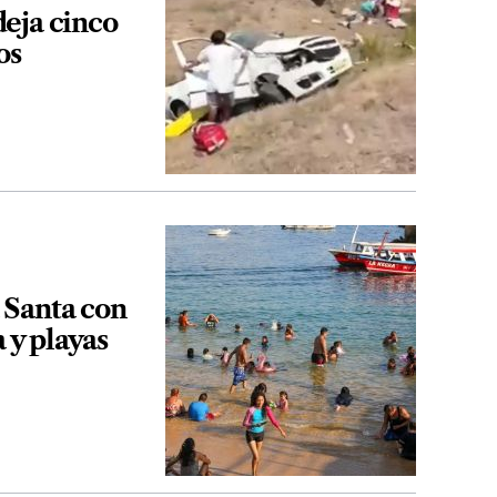
eja cinco
os
 Santa con
a y playas