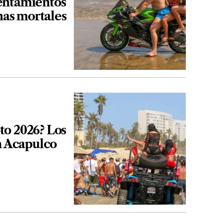
entamientos
imas mortales
to 2026? Los
n Acapulco