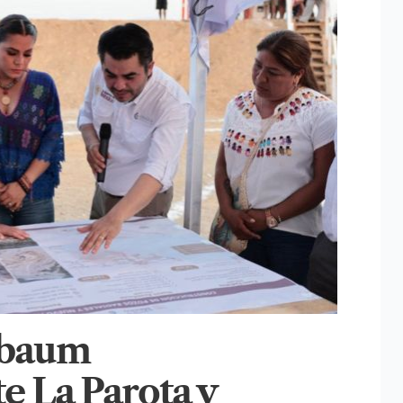
nbaum
e La Parota y