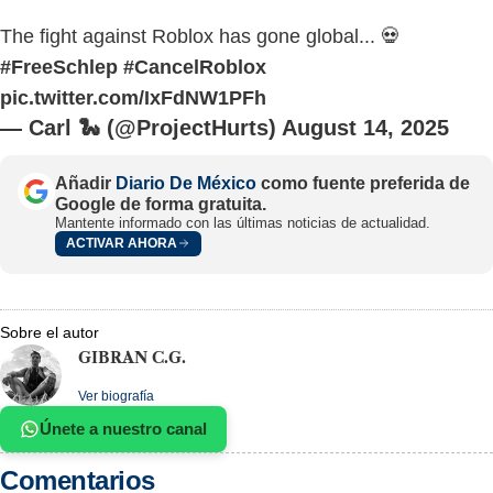
The fight against Roblox has gone global... 💀
#FreeSchlep
#CancelRoblox
pic.twitter.com/IxFdNW1PFh
— Carl 🐍 (@ProjectHurts)
August 14, 2025
Añadir
Diario De México
como fuente preferida de
Google de forma gratuita.
Mantente informado con las últimas noticias de actualidad.
ACTIVAR AHORA
Sobre el autor
GIBRAN C.G.
Ver biografía
Únete a nuestro canal
Comentarios