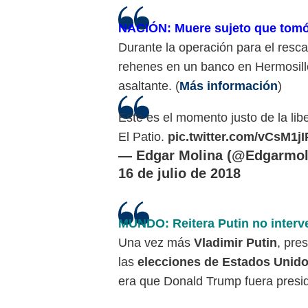
NACIÓN: Muere sujeto que tomó
Durante la operación para el resc
rehenes en un banco en Hermosillo,
asaltante. (
Más información
)
Este es el momento justo de la li
El Patio.
pic.twitter.com/vCsM1
— Edgar Molina (@Edgarmol
16 de julio de 2018
MUNDO: Reitera Putin no interv
Una vez más
Vladimir Putin
, pre
las
elecciones de Estados Unido
era que Donald Trump fuera presi