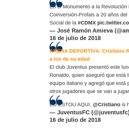
En el Monumento a la Revolución i
Coinversión-Profais a 20 años del
Social de la
#CDMX
pic.twitter
— José Ramón Amieva (@ami
16 de julio de 2018
ARENA DEPORTIVA: Cristiano Ro
a los de su edad
El club Juventus presentó este lun
Ronaldo, quien aseguró que está lis
equipo italiano y agregó que está 
otros jugadores que se van a jugar a
EU ESTOU AQUI.
@Cristiano
is 
— JuventusFC (@juventusfc
16 de julio de 2018