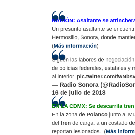
NACIÓN: Asaltante se atrincher
Un presunto asaltante se encuentr
Hermosillo, Sonora, donde mantie
(
Más información
)
Siguen las labores de negociación 
de policías federales, estatales y 
al interior.
pic.twitter.com/fwNb
— Radio Sonora (@RadioSon
16 de julio de 2018
EN LA CDMX: Se descarrila tren 
En la zona de
Polanco
junto al M
del
tren
de carga, a un costado de
reportan lesionados. (
Más inform