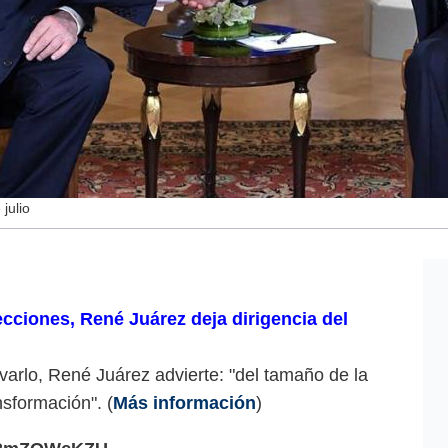
julio
cciones, René Juárez deja dirigencia del
varlo, René Juárez advierte: "del tamaño de la
nsformación". (
Más información
)