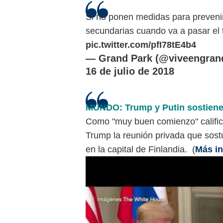
Si no ponen medidas para prevenir 
secundarias cuando va a pasar el t
pic.twitter.com/pfI78tE4b4
— Grand Park (@viveengran
16 de julio de 2018
MUNDO: Trump y Putin sostienen
Como "muy buen comienzo" calific
Trump la reunión privada que sost
en la capital de Finlandia. (
Más i