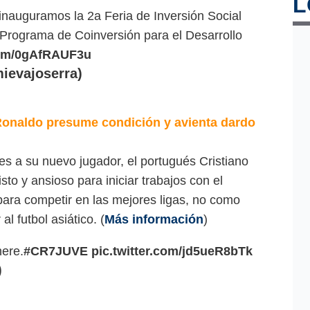
L
nauguramos la 2a Feria de Inversión Social
 Programa de Coinversión para el Desarrollo
.com/0gAfRAUF3u
evajoserra)
naldo presume condición y avienta dardo
es a su nuevo jugador, el portugués Cristiano
to y ansioso para iniciar trabajos con el
para competir en las mejores ligas, no como
l futbol asiático. (
Más información
)
here.
#CR7JUVE
pic.twitter.com/jd5ueR8bTk
)