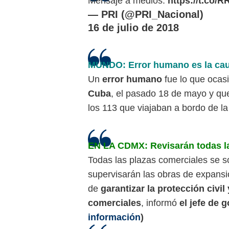
Mensaje a medios.
https://t.co
— PRI (@PRI_Nacional)
16 de julio de 2018
MUNDO: Error humano es la cau
Un
error humano
fue lo que ocas
Cuba
, el pasado 18 de mayo y qu
los 113 que viajaban a bordo de l
EN LA CDMX: Revisarán todas la
Todas las plazas comerciales se s
supervisarán las obras de expansió
de
garantizar la protección civi
comerciales
, informó
el jefe de 
información
)